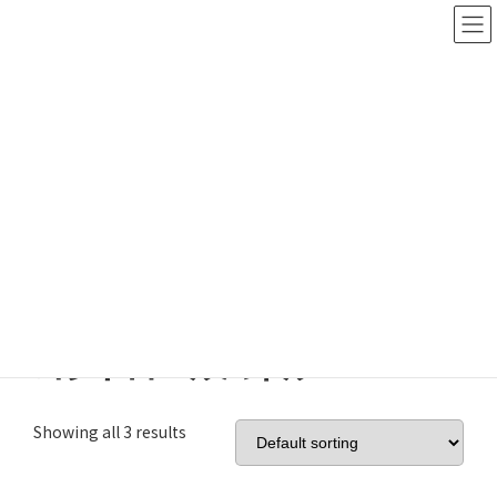
ティーブイエスネクストのレンタルサービス
ご利用案内
お問い合わせ
Searc
h
放送・業務用レンタル機器
TOP
放送・業務用レンタル機器
コントロールパネル
コントロールパネル
Showing all 3 results