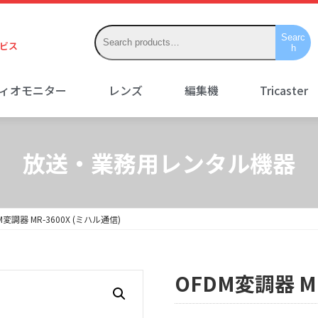
Searc
ビス
h
ディオモニター
レンズ
編集機
Tricaster
放送・業務用レンタル機器
M変調器 MR-3600X (ミハル通信)
OFDM変調器 MR