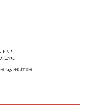
ベデット入力
放送に対応
機器
Tag:
OFDM変調器